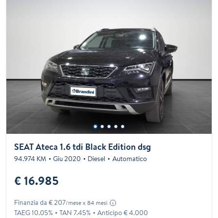
SEAT Ateca 1.6 tdi Black Edition dsg
94.974 KM
Giu 2020
Diesel
Automatico
€ 16.985
Finanzia da € 207
/mese x 84 mesi
TAEG 10.05%
TAN 7.45%
Anticipo € 4.000