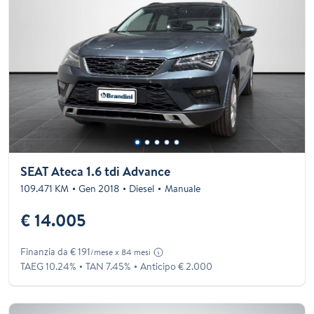
SEAT Ateca 1.6 tdi Advance
109.471 KM
Gen 2018
Diesel
Manuale
€ 14.005
Finanzia da € 191
/mese x 84 mesi
TAEG 10.24%
TAN 7.45%
Anticipo € 2.000