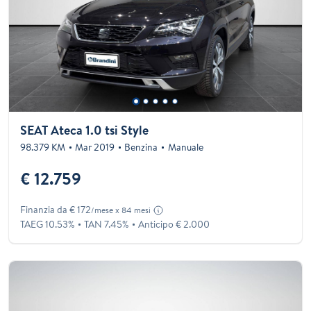
SEAT Ateca 1.0 tsi Style
98.379 KM
Mar 2019
Benzina
Manuale
€ 12.759
Finanzia da € 172
/mese x 84 mesi
TAEG 10.53%
TAN 7.45%
Anticipo € 2.000