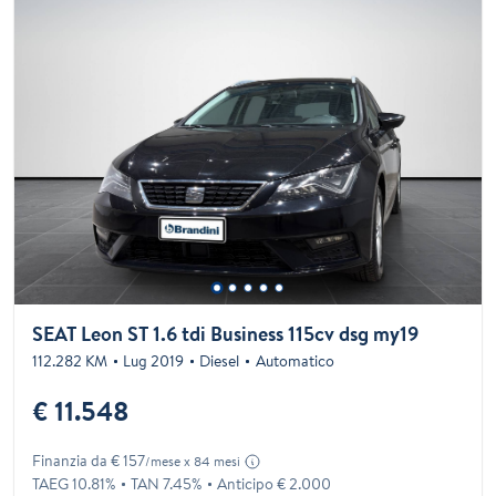
SEAT Leon ST 1.6 tdi Business 115cv dsg my19
112.282 KM
Lug 2019
Diesel
Automatico
€ 11.548
Finanzia da € 157
/mese x 84 mesi
TAEG 10.81%
TAN 7.45%
Anticipo € 2.000