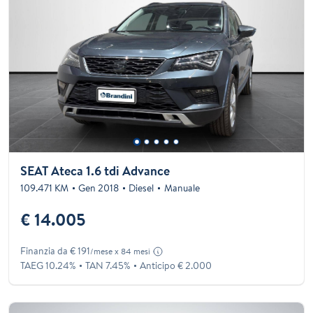
SEAT Ateca 1.6 tdi Advance
109.471 KM
Gen 2018
Diesel
Manuale
€ 14.005
Finanzia da € 191
/mese x 84 mesi
TAEG 10.24%
TAN 7.45%
Anticipo € 2.000