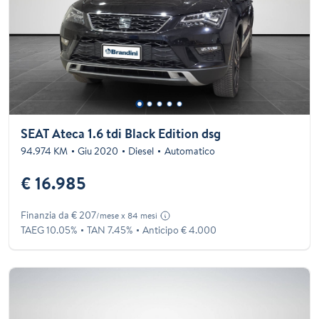
SEAT Ateca 1.6 tdi Black Edition dsg
94.974 KM
Giu 2020
Diesel
Automatico
€ 16.985
Finanzia da € 207
/mese x 84 mesi
TAEG 10.05%
TAN 7.45%
Anticipo € 4.000