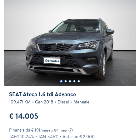
SEAT Ateca 1.6 tdi Advance
109.471 KM
Gen 2018
Diesel
Manuale
€ 14.005
Finanzia da € 191
/mese x 84 mesi
TAEG 10.24%
TAN 7.45%
Anticipo € 2.000