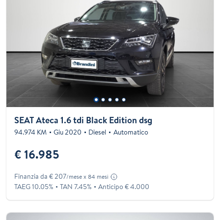
SEAT Ateca 1.6 tdi Black Edition dsg
94.974 KM
Giu 2020
Diesel
Automatico
€ 16.985
Finanzia da € 207
/mese x 84 mesi
TAEG 10.05%
TAN 7.45%
Anticipo € 4.000