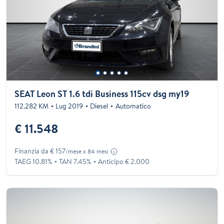
SEAT Leon ST 1.6 tdi Business 115cv dsg my19
112.282 KM
Lug 2019
Diesel
Automatico
€ 11.548
Finanzia da € 157
/mese x 84 mesi
TAEG 10.81%
TAN 7.45%
Anticipo € 2.000