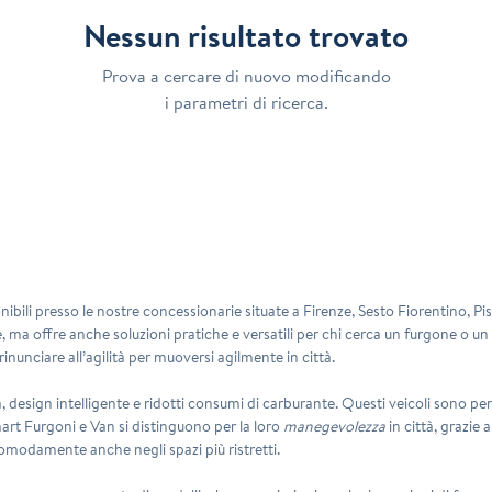
Nessun risultato trovato
Prova a cercare di nuovo modificando
i parametri di ricerca.
onibili presso le nostre concessionarie situate a Firenze, Sesto Fiorentino, P
a offre anche soluzioni pratiche e versatili per chi cerca un furgone o un v
inunciare all’agilità per muoversi agilmente in città.
nza, design intelligente e ridotti consumi di carburante. Questi veicoli sono p
Smart Furgoni e Van si distinguono per la loro
manegevolezza
in città, grazie
comodamente anche negli spazi più ristretti.