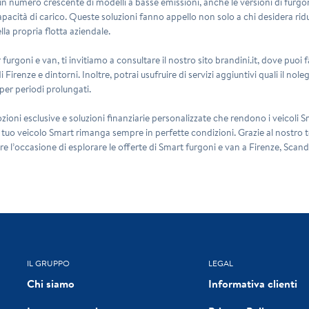
un numero crescente di modelli a basse emissioni, anche le versioni di furgo
capacità di carico. Queste soluzioni fanno appello non solo a chi desidera ri
lla propria flotta aziendale.
 furgoni e van, ti invitiamo a consultare il nostro sito brandini.it, dove puoi 
 di Firenze e dintorni. Inoltre, potrai usufruire di servizi aggiuntivi quali il 
per periodi prolungati.
ioni esclusive e soluzioni finanziarie personalizzate che rendono i veicoli Sm
 tuo veicolo Smart rimanga sempre in perfette condizioni. Grazie al nostro te
re l’occasione di esplorare le offerte di Smart furgoni e van a Firenze, Scandi
IL GRUPPO
LEGAL
Chi siamo
Informativa clienti