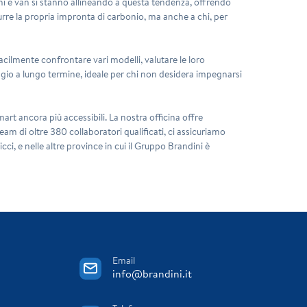
ni e van si stanno allineando a questa tendenza, offrendo
durre la propria impronta di carbonio, ma anche a chi, per
facilmente confrontare vari modelli, valutare le loro
noleggio a lungo termine, ideale per chi non desidera impegnarsi
art ancora più accessibili. La nostra officina offre
am di oltre 380 collaboratori qualificati, ci assicuriamo
cci, e nelle altre province in cui il Gruppo Brandini è
Email
info@brandini.it