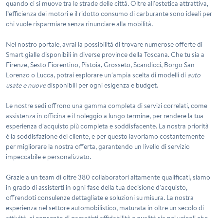
quando ci si muove tra le strade delle città. Oltre all'estetica attrattiva,
l’efficienza dei motori e il ridotto consumo di carburante sono ideali per
chi vuole risparmiare senza rinunciare alla mobilità.
Nel nostro portale, avrai la possibilità di trovare numerose offerte di
Smart gialle
disponibili in diverse province della Toscana. Che tu sia a
Firenze, Sesto Fiorentino, Pistoia, Grosseto, Scandicci, Borgo San
Lorenzo o Lucca, potrai esplorare un'ampia scelta di modelli di
auto
usate e nuove
disponibili per ogni esigenza e budget.
Le nostre sedi offrono una gamma completa di servizi correlati, come
assistenza in officina e il noleggio a lungo termine, per rendere la tua
esperienza d'acquisto più completa e soddisfacente. La nostra priorità
è la soddisfazione del cliente, e per questo lavoriamo costantemente
per migliorare la nostra offerta, garantendo un livello di servizio
impeccabile e personalizzato.
Grazie a un team di oltre 380 collaboratori altamente qualificati, siamo
in grado di assisterti in ogni fase della tua decisione d'acquisto,
offrendoti consulenze dettagliate e soluzioni su misura. La nostra
esperienza nel settore automobilistico, maturata in oltre un secolo di
attività, ci consente di garantirti affidabilità e qualità sia nei veicoli che