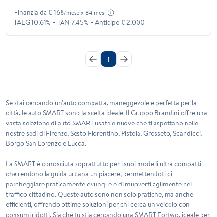
Finanzia da € 168
/mese x 84 mesi
TAEG 10.61%
TAN 7.45%
Anticipo € 2.000
1
Se stai cercando un'auto compatta, maneggevole e perfetta per la
città, le auto SMART sono la scelta ideale. Il Gruppo Brandini offre una
vasta selezione di auto SMART usate e nuove che ti aspettano nelle
nostre sedi di
Firenze
,
Sesto Fiorentino
,
Pistoia
,
Grosseto
,
Scandicci
,
Borgo San Lorenzo
e
Lucca
.
La SMART è conosciuta soprattutto per i suoi modelli ultra compatti
che rendono la guida urbana un piacere, permettendoti di
parcheggiare praticamente ovunque e di muoverti agilmente nel
traffico cittadino. Queste auto sono non solo pratiche, ma anche
efficienti, offrendo ottime soluzioni per chi cerca un veicolo con
consumi ridotti. Sia che tu stia cercando una SMART Fortwo, ideale per