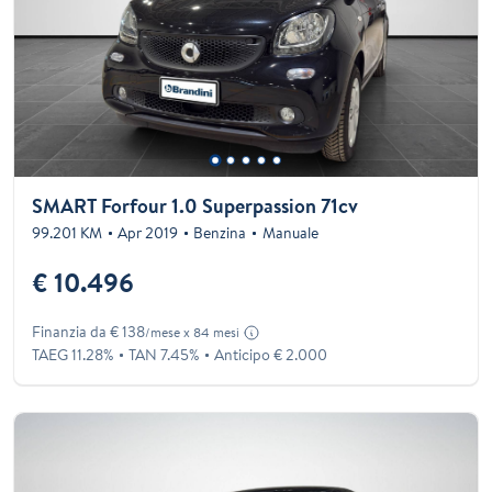
SMART Forfour 1.0 Superpassion 71cv
99.201 KM
Apr 2019
Benzina
Manuale
€ 10.496
Finanzia da € 138
/mese x 84 mesi
TAEG 11.28%
TAN 7.45%
Anticipo € 2.000