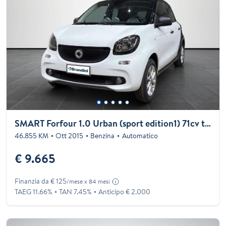
SMART Forfour 1.0 Urban (sport edition1) 71cv twinamic
46.855 KM
Ott 2015
Benzina
Automatico
€ 9.665
Finanzia da € 125
/mese x 84 mesi
TAEG 11.66%
TAN 7.45%
Anticipo € 2.000