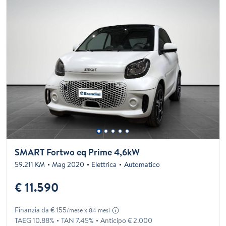
SMART Fortwo eq Prime 4,6kW
59.211 KM
Mag 2020
Elettrica
Automatico
€ 11.590
Finanzia da € 155
/mese x 84 mesi
TAEG 10.88%
TAN 7.45%
Anticipo € 2.000