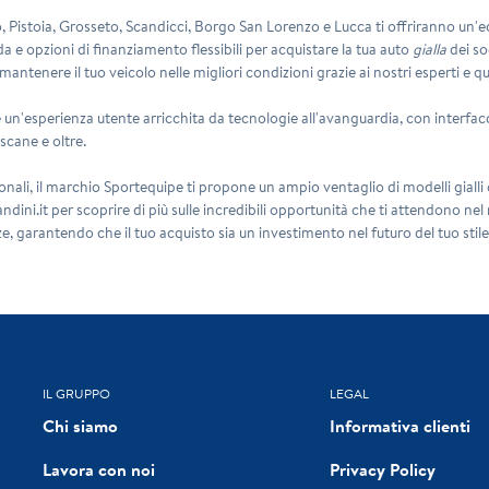
no, Pistoia, Grosseto, Scandicci, Borgo San Lorenzo e Lucca ti offriranno un'ec
a e opzioni di finanziamento flessibili per acquistare la tua auto
gialla
dei so
ntenere il tuo veicolo nelle migliori condizioni grazie ai nostri esperti e qual
e un'esperienza utente arricchita da tecnologie all'avanguardia, con interfacce
scane e oltre.
onali, il marchio
Sportequipe
ti propone un ampio ventaglio di modelli gialli
Brandini.it per scoprire di più sulle incredibili opportunità che ti attendono n
ze, garantendo che il tuo acquisto sia un investimento nel futuro del tuo stile
IL GRUPPO
LEGAL
Chi siamo
Informativa clienti
Lavora con noi
Privacy Policy