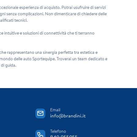
cezionale esperienza di acquisto. Potrai usufruire di servizi
gni senza complicazioni. Non dimenticare di chiedere delle
ificati tecnici.
 intuitive e soluzioni di connettività che ti terranno
 che rappresentano una sinergia perfetta tra estetica e
el mondo delle auto
Sportequipe
. Troverai un team dedicato e
 di guida.
Email
info@brandini.it
Telefono
840 055055