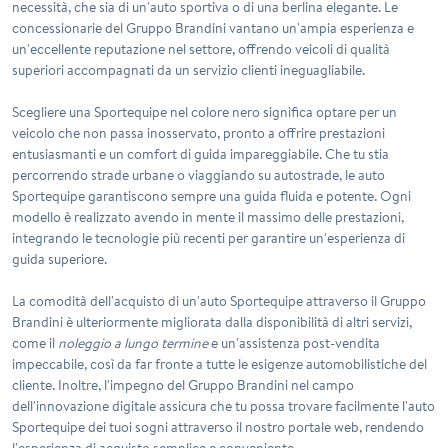
necessità, che sia di un'auto sportiva o di una berlina elegante. Le
concessionarie del Gruppo Brandini vantano un'ampia esperienza e
un'eccellente reputazione nel settore, offrendo veicoli di qualità
superiori accompagnati da un servizio clienti ineguagliabile.
Scegliere una
Sportequipe
nel colore nero significa optare per un
veicolo che non passa inosservato, pronto a offrire prestazioni
entusiasmanti e un comfort di guida impareggiabile. Che tu stia
percorrendo strade urbane o viaggiando su autostrade, le auto
Sportequipe garantiscono sempre una guida fluida e potente. Ogni
modello è realizzato avendo in mente il massimo delle prestazioni,
integrando le tecnologie più recenti per garantire un'esperienza di
guida superiore.
La comodità dell'acquisto di un'auto Sportequipe attraverso il Gruppo
Brandini è ulteriormente migliorata dalla disponibilità di altri servizi,
come il
noleggio a lungo termine
e un'assistenza post-vendita
impeccabile, così da far fronte a tutte le esigenze automobilistiche del
cliente. Inoltre, l'impegno del Gruppo Brandini nel campo
dell'innovazione digitale assicura che tu possa trovare facilmente l'auto
Sportequipe dei tuoi sogni attraverso il nostro portale web, rendendo
l'esperienza di acquisto semplice e conveniente.