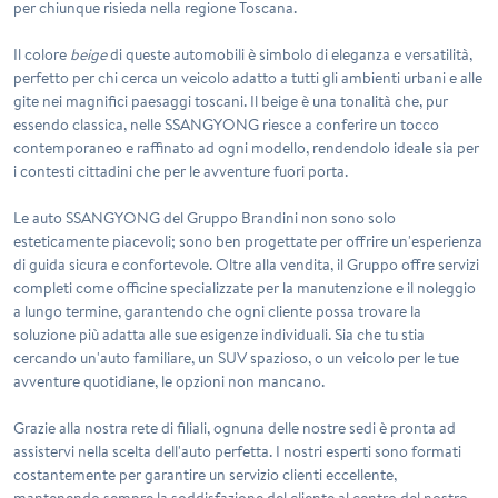
per chiunque risieda nella regione Toscana.
Il colore
beige
di queste automobili è simbolo di eleganza e versatilità,
perfetto per chi cerca un veicolo adatto a tutti gli ambienti urbani e alle
gite nei magnifici paesaggi toscani. Il beige è una tonalità che, pur
essendo classica, nelle SSANGYONG riesce a conferire un tocco
contemporaneo e raffinato ad ogni modello, rendendolo ideale sia per
i contesti cittadini che per le avventure fuori porta.
Le auto SSANGYONG del Gruppo Brandini non sono solo
esteticamente piacevoli; sono ben progettate per offrire un'esperienza
di guida sicura e confortevole. Oltre alla vendita, il Gruppo offre servizi
completi come officine specializzate per la manutenzione e il noleggio
a lungo termine, garantendo che ogni cliente possa trovare la
soluzione più adatta alle sue esigenze individuali. Sia che tu stia
cercando un'auto familiare, un SUV spazioso, o un veicolo per le tue
avventure quotidiane, le opzioni non mancano.
Grazie alla nostra rete di filiali, ognuna delle nostre sedi è pronta ad
assistervi nella scelta dell'auto perfetta. I nostri esperti sono formati
costantemente per garantire un servizio clienti eccellente,
mantenendo sempre la soddisfazione del cliente al centro del nostro