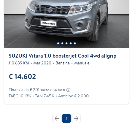
SUZUKI Vitara 1.0 boosterjet Cool 4wd allgrip
110.639 KM
Mar 2020
Benzina
Manuale
€ 14.602
Finanzia da € 201
/mese x 84 mesi
TAEG 10.13%
TAN 7.45%
Anticipo € 2.000
1