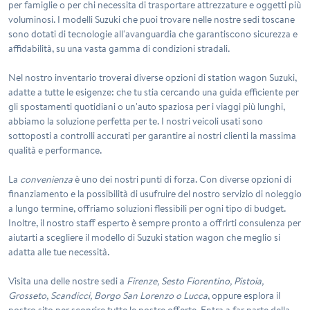
per famiglie o per chi necessita di trasportare attrezzature e oggetti più
voluminosi. I modelli Suzuki che puoi trovare nelle nostre sedi toscane
sono dotati di tecnologie all'avanguardia che garantiscono sicurezza e
affidabilità, su una vasta gamma di condizioni stradali.
Nel nostro inventario troverai diverse opzioni di
station wagon Suzuki
,
adatte a tutte le esigenze: che tu stia cercando una guida efficiente per
gli spostamenti quotidiani o un'auto spaziosa per i viaggi più lunghi,
abbiamo la soluzione perfetta per te. I nostri veicoli usati sono
sottoposti a controlli accurati per garantire ai nostri clienti la massima
qualità e performance.
La
convenienza
è uno dei nostri punti di forza. Con diverse opzioni di
finanziamento e la possibilità di usufruire del nostro servizio di noleggio
a lungo termine, offriamo soluzioni flessibili per ogni tipo di budget.
Inoltre, il nostro staff esperto è sempre pronto a offrirti consulenza per
aiutarti a scegliere il modello di
Suzuki station wagon
che meglio si
adatta alle tue necessità.
Visita una delle nostre sedi a
Firenze, Sesto Fiorentino, Pistoia,
Grosseto, Scandicci, Borgo San Lorenzo o Lucca
, oppure esplora il
nostro sito per scoprire tutte le nostre offerte. Entra a far parte della