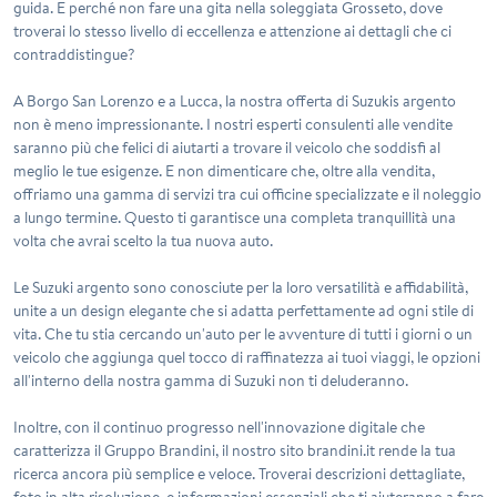
guida. E perché non fare una gita nella soleggiata Grosseto, dove
troverai lo stesso livello di eccellenza e attenzione ai dettagli che ci
contraddistingue?
A Borgo San Lorenzo e a Lucca, la nostra offerta di Suzukis argento
non è meno impressionante. I nostri esperti consulenti alle vendite
saranno più che felici di aiutarti a trovare il veicolo che soddisfi al
meglio le tue esigenze. E non dimenticare che, oltre alla vendita,
offriamo una gamma di servizi tra cui officine specializzate e il noleggio
a lungo termine. Questo ti garantisce una completa tranquillità una
volta che avrai scelto la tua nuova auto.
Le Suzuki argento sono conosciute per la loro versatilità e affidabilità,
unite a un design elegante che si adatta perfettamente ad ogni stile di
vita. Che tu stia cercando un'auto per le avventure di tutti i giorni o un
veicolo che aggiunga quel tocco di raffinatezza ai tuoi viaggi, le opzioni
all'interno della nostra gamma di Suzuki non ti deluderanno.
Inoltre, con il continuo progresso nell'innovazione digitale che
caratterizza il Gruppo Brandini, il nostro sito brandini.it rende la tua
ricerca ancora più semplice e veloce. Troverai descrizioni dettagliate,
foto in alta risoluzione, e informazioni essenziali che ti aiuteranno a fare