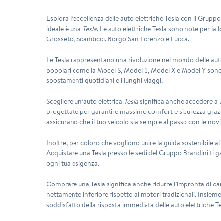
Esplora l’eccellenza delle auto elettriche Tesla con il Grupp
ideale è una
Tesla
. Le auto elettriche Tesla sono note per la 
Grosseto, Scandicci, Borgo San Lorenzo e Lucca.
Le Tesla rappresentano una rivoluzione nel mondo delle auto 
popolari come la
Model S, Model 3, Model X e Model Y
sono 
spostamenti quotidiani e i lunghi viaggi.
Scegliere un’auto elettrica
Tesla
significa anche accedere a u
progettate per garantire massimo comfort e sicurezza grazie
assicurano che il tuo veicolo sia sempre al passo con le nov
Inoltre, per coloro che vogliono unire la guida sostenibile al 
Acquistare una Tesla presso le sedi del Gruppo Brandini ti 
ogni tua esigenza.
Comprare una Tesla significa anche ridurre l’impronta di carb
nettamente inferiore rispetto ai motori tradizionali. Insiem
soddisfatto della risposta immediata delle auto elettriche Te