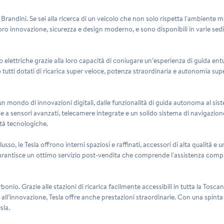
o Brandini
. Se sei alla ricerca di un veicolo che non solo rispetta l'ambiente 
loro innovazione, sicurezza e design moderno, e sono disponibili in varie sedi 
elettriche grazie alla loro capacità di coniugare un’esperienza di guida ent
tutti dotati di ricarica super veloce, potenza straordinaria e autonomia super
n mondo di innovazioni digitali, dalle funzionalità di guida autonoma al s
 a sensori avanzati, telecamere integrate e un solido sistema di navigazion
ità tecnologiche.
lusso, le Tesla offrono interni spaziosi e raffinati, accessori di alta qualità
garantisce un ottimo servizio post-vendita che comprende l'assistenza comple
onio. Grazie alle stazioni di ricarica facilmente accessibili in tutta la Tos
e all’innovazione, Tesla offre anche prestazioni straordinarie. Con una spint
sla.