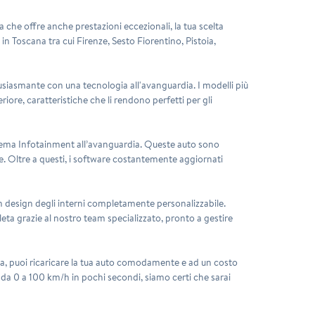
ma che offre anche prestazioni eccezionali, la tua scelta
in Toscana tra cui Firenze, Sesto Fiorentino, Pistoia,
usiasmante con una tecnologia all'avanguardia. I modelli più
iore, caratteristiche che li rendono perfetti per gli
istema Infotainment all’avanguardia. Queste auto sono
e. Oltre a questi, i software costantemente aggiornati
 e un design degli interni completamente personalizzabile.
ta grazie al nostro team specializzato, pronto a gestire
cana, puoi ricaricare la tua auto comodamente e ad un costo
a da 0 a 100 km/h in pochi secondi, siamo certi che sarai