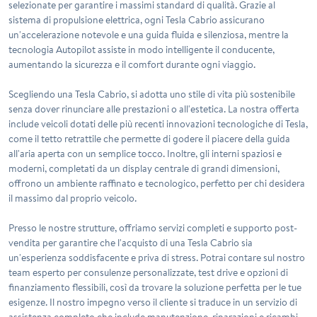
selezionate per garantire i massimi standard di qualità. Grazie al
sistema di propulsione elettrica, ogni Tesla Cabrio assicurano
un'accelerazione notevole e una guida fluida e silenziosa, mentre la
tecnologia Autopilot assiste in modo intelligente il conducente,
aumentando la sicurezza e il comfort durante ogni viaggio.
Scegliendo una Tesla Cabrio, si adotta uno stile di vita più sostenibile
senza dover rinunciare alle prestazioni o all'estetica. La nostra offerta
include veicoli dotati delle più recenti innovazioni tecnologiche di Tesla,
come il tetto retrattile che permette di godere il piacere della guida
all'aria aperta con un semplice tocco. Inoltre, gli interni spaziosi e
moderni, completati da un display centrale di grandi dimensioni,
offrono un ambiente raffinato e tecnologico, perfetto per chi desidera
il massimo dal proprio veicolo.
Presso le nostre strutture, offriamo servizi completi e supporto post-
vendita per garantire che l'acquisto di una Tesla Cabrio sia
un'esperienza soddisfacente e priva di stress. Potrai contare sul nostro
team esperto per consulenze personalizzate, test drive e opzioni di
finanziamento flessibili, così da trovare la soluzione perfetta per le tue
esigenze. Il nostro impegno verso il cliente si traduce in un servizio di
assistenza completo che include manutenzione, riparazioni e ricambi