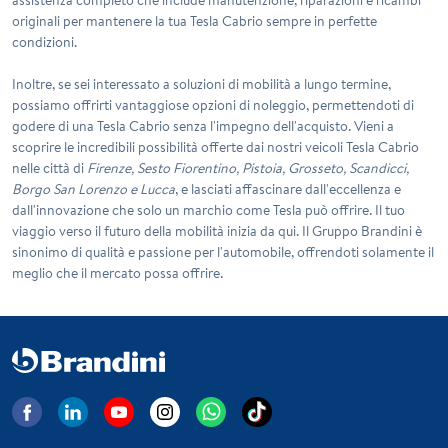
originali per mantenere la tua Tesla Cabrio sempre in perfette
condizioni.
Inoltre, se sei interessato a soluzioni di mobilità a lungo termine,
possiamo offrirti vantaggiose opzioni di noleggio, permettendoti di
godere di una Tesla Cabrio senza l'impegno dell'acquisto. Vieni a
scoprire le incredibili possibilità offerte dai nostri veicoli Tesla Cabrio
nelle città di
Firenze, Sesto Fiorentino, Pistoia, Grosseto, Scandicci,
Borgo San Lorenzo e Lucca
, e lasciati affascinare dall'eccellenza e
dall'innovazione che solo un marchio come Tesla può offrire. Il tuo
viaggio verso il futuro della mobilità inizia da qui. Il Gruppo Brandini è
sinonimo di qualità e passione per l'automobile, offrendoti solamente il
meglio che il mercato possa offrire.