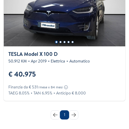
TESLA Model X 100 D
50.912 KM
Apr 2019
Elettrica
Automatico
€ 40.975
Finanzia da € 531
/mese x 84 mesi
TAEG 8.05%
TAN 6.95%
Anticipo € 8.000
1