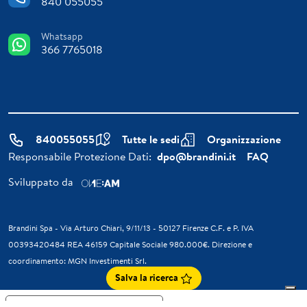
840 055055
Whatsapp
366 7765018
840055055
Tutte le sedi
Organizzazione
Responsabile Protezione Dati:
dpo@brandini.it
FAQ
Sviluppato da
Brandini Spa - Via Arturo Chiari, 9/11/13 - 50127 Firenze C.F. e P. IVA
00393420484 REA 46159 Capitale Sociale 980.000€. Direzione e
coordinamento: MGN Investimenti Srl.
Salva la ricerca