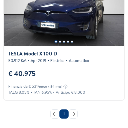
TESLA Model X 100 D
50.912 KM
Apr 2019
Elettrica
Automatico
€ 40.975
Finanzia da € 531
/mese x 84 mesi
TAEG 8.05%
TAN 6.95%
Anticipo € 8.000
1