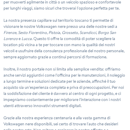
per muoverti agilmente in città o un veicolo spazioso e confortevole
per lunghi viaggi, siamo sicuri che troverai l'opzione perfetta per te.
La nostra presenza capillare sul territorio toscano ti permette di
visionare le nostre
Volkswagen
nere presso una delle nostre sedi a
Firenze
,
Sesto Fiorentino
,
Pistoia
,
Grosseto
,
Scandicci
,
Borgo San
Lorenzo
e
Lucca
. Questo ti offre la comodità di poter scegliere la
location più vicina a te per toccare con mano la qualità dei nostri
veicoli e usufruire della consulenza professionale del nostro personale,
sempre aggiornato grazie a continui percorsi di formazione.
Inoltre, il nostro portale non si limita alla semplice vendita: offriamo
anche servizi aggiuntivi come l’officina per le manutenzioni, il noleggio
a lungo termine e soluzioni dedicate per le aziende, affinché il tuo
acquisto sia un’esperienza completa e priva di preoccupazioni. Per noi
la soddisfazione del cliente è davvero al centro di ogni progetto, e ci
impegniamo costantemente per migliorare l’interazione con i nostri
utenti attraverso innovativi strumenti digitali.
Grazie alla nostra esperienza centenaria e alla vasta gamma di
Volkswagen nere
disponibili, sei certo di trovare l'auto che desideri
nella nostra rete. Non esitare a esplorare le nostre offerte e a