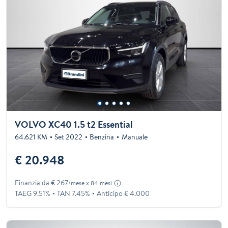
VOLVO XC40 1.5 t2 Essential
64.621 KM
Set 2022
Benzina
Manuale
€ 20.948
Finanzia da € 267
/mese x 84 mesi
TAEG 9.51%
TAN 7.45%
Anticipo € 4.000