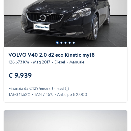
VOLVO V40 2.0 d2 eco Kinetic my18
126.673 KM
Mag 2017
Diesel
Manuale
€ 9.939
Finanzia da € 129
/mese x 84 mesi
TAEG 11.52%
TAN 7.45%
Anticipo € 2.000