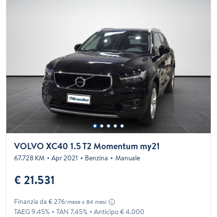
VOLVO XC40 1.5 T2 Momentum my21
67.728 KM
Apr 2021
Benzina
Manuale
€ 21.531
Finanzia da € 276
/mese x 84 mesi
TAEG 9.45%
TAN 7.45%
Anticipo € 4.000