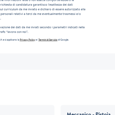
 richiesta di candidatura garantisco l'esattezza dei dati
sul curriculum da me inviato e dichiaro di essere autorizzato alla
personali relativi a terzi da me eventualmente trasmessi e/o
.
azione dei dati da me inviati secondo i parametri indicati nella
rafo “lavora con noi”.
 e si applicano la
Privacy Policy
e i
Termini di Servizio
di Google.
Meccanico - Pistoia