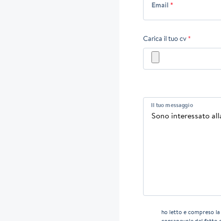
Email
*
Carica il tuo cv
*
Il tuo messaggio
ho letto e compreso l
consapevole del fatto 