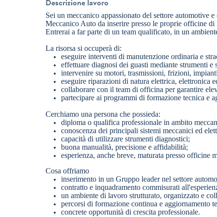
Descrizione lavoro
Sei un meccanico appassionato del settore automotive e de
Meccanico Auto da inserire presso le proprie officine di
Entrerai a far parte di un team qualificato, in un ambient
La risorsa si occuperà di:
eseguire interventi di manutenzione ordinaria e stra
effettuare diagnosi dei guasti mediante strumenti e 
intervenire su motori, trasmissioni, frizioni, impiant
eseguire riparazioni di natura elettrica, elettronica 
collaborare con il team di officina per garantire eleva
partecipare ai programmi di formazione tecnica e 
Cerchiamo una persona che possieda:
diploma o qualifica professionale in ambito meccan
conoscenza dei principali sistemi meccanici ed elett
capacità di utilizzare strumenti diagnostici;
buona manualità, precisione e affidabilità;
esperienza, anche breve, maturata presso officine me
Cosa offriamo
inserimento in un Gruppo leader nel settore automo
contratto e inquadramento commisurati all'esperien
un ambiente di lavoro strutturato, organizzato e col
percorsi di formazione continua e aggiornamento t
concrete opportunità di crescita professionale.