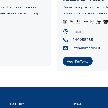
o, valutiamo sempre con
Passione e precisione guidan
eolaureati e profili esp...
possano trovare sempre un s
Pistoia
840055055
info@brandini.it
Vedi l'offerta
IL GRUPPO
LEGAL