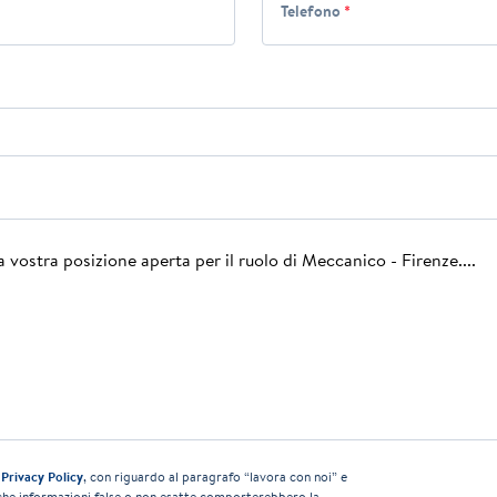
Telefono
*
a
Privacy Policy
, con riguardo al paragrafo “lavora con noi” e
che informazioni false o non esatte comporterebbero la