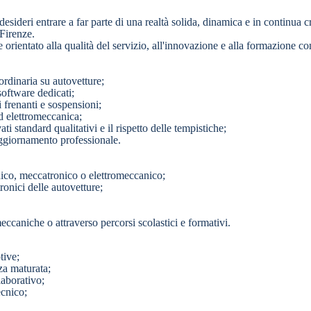
sideri entrare a far parte di una realtà solida, dinamica e in continua c
 Firenze.
e orientato alla qualità del servizio, all'innovazione e alla formazione co
ordinaria su autovetture;
software dedicati;
i frenanti e sospensioni;
ed elettromeccanica;
ti standard qualitativi e il rispetto delle tempistiche;
aggiornamento professionale.
ico, meccatronico o elettromeccanico;
ronici delle autovetture;
ccaniche o attraverso percorsi scolastici e formativi.
tive;
za maturata;
laborativo;
ecnico;