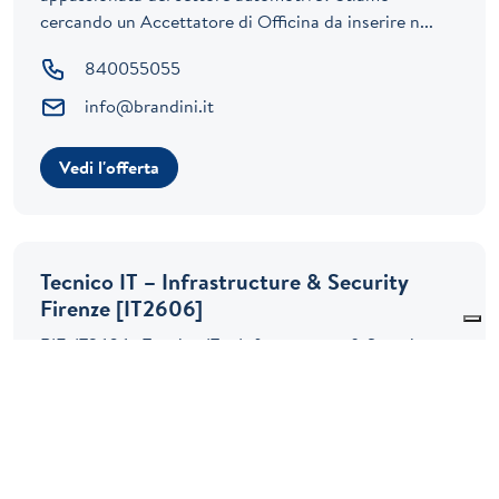
cercando un Accettatore di Officina da inserire n...
840055055
info@brandini.it
Vedi l'offerta
Tecnico IT – Infrastructure & Security
Firenze [IT2606]
RIF: IT2606 Tecnico IT – Infrastructure & Security
Firenze Vuoi lavorare su infrastrutture reali,
mettendo le mani su rete, sistemi Microsoft...
Firenze
840055055