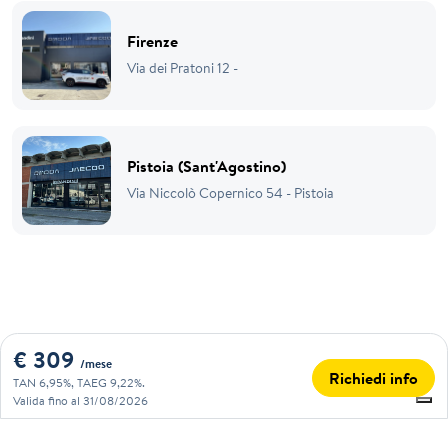
Firenze
Via dei Pratoni 12 -
Pistoia (Sant'Agostino)
Via Niccolò Copernico 54 - Pistoia
€ 309
/mese
Richiedi info
TAN 6,95%, TAEG 9,22%.
Valida fino al 31/08/2026