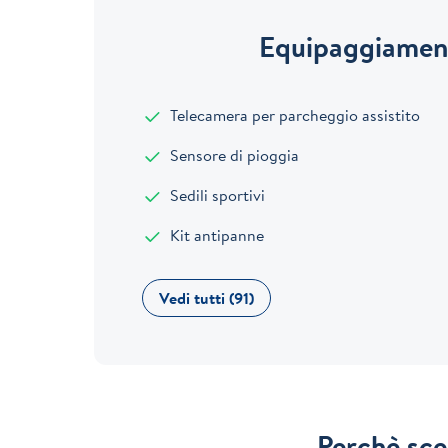
Equipaggiament
Telecamera per parcheggio assistito
Sensore di pioggia
Sedili sportivi
Kit antipanne
Vedi tutti (91)
Perchè sce