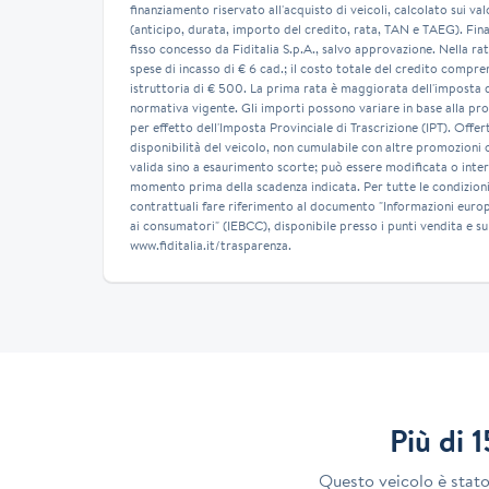
finanziamento riservato all'acquisto di veicoli, calcolato sui val
(anticipo, durata, importo del credito, rata, TAN e TAEG). Fin
fisso concesso da Fiditalia S.p.A., salvo approvazione. Nella rat
spese di incasso di € 6 cad.; il costo totale del credito compren
istruttoria di € 500. La prima rata è maggiorata dell'imposta 
normativa vigente. Gli importi possono variare in base alla pro
per effetto dell'Imposta Provinciale di Trascrizione (IPT). Offe
disponibilità del veicolo, non cumulabile con altre promozioni o 
valida sino a esaurimento scorte; può essere modificata o interr
momento prima della scadenza indicata. Per tutte le condizio
contrattuali fare riferimento al documento "Informazioni europ
ai consumatori" (IEBCC), disponibile presso i punti vendita e sul
www.fiditalia.it/trasparenza.
Più di 
Questo veicolo è stat