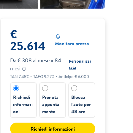
€
25.614
Monitora prezzo
Da €
308
al mese x
84
Personalizza
rata
mesi
TAN
7.45
%
TAEG
9.27
%
Anticipo €
6.000
Richiedi
Prenota
Blocca
informazi
appunta
l'auto per
oni
mento
48 ore
Richiedi informazioni