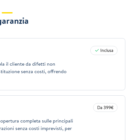
garanzia
Inclusa
a il cliente da difetti non
stituzione senza costi, offrendo
Da 399€
opertura completa sulle principali
azioni senza costi imprevisti, per