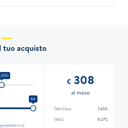
il tuo acquisto
308
6.000
€
al mese
84
TAN Fisso
7.45%
TAEG
9.27%
ppresentativo di