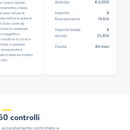
Anticipo
€ 6.000
ori sopra indicati
anziamento a tasso
Importo
€
a sono incluse le
de inoltre le spese di
finanziamento
19.614
di bollo come da
vincia di residenza
Importo totale
€
rta soggetta a
dovuto
25.874
iniziative in corso e
otta in qualsiasi
Durata
84 mesi
ni economiche e
ee di base sul credito
 sito
150 controlli
o accuratamente controllato e