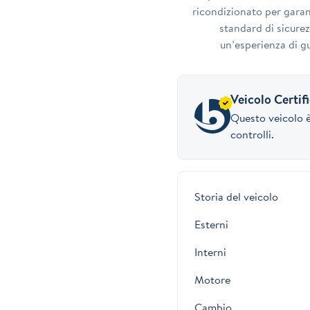
ricondizionato per garant
standard di sicurez
un’esperienza di gu
Veicolo Certif
Questo veicolo è
controlli.
Storia del veicolo
Esterni
Interni
Motore
Cambio