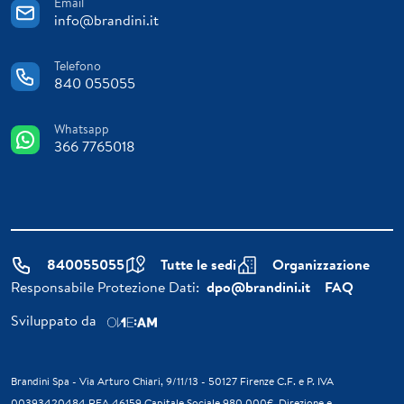
Email
info@brandini.it
Telefono
840 055055
Whatsapp
366 7765018
840055055
Tutte le sedi
Organizzazione
Responsabile Protezione Dati:
dpo@brandini.it
FAQ
Sviluppato da
Brandini Spa - Via Arturo Chiari, 9/11/13 - 50127 Firenze C.F. e P. IVA
00393420484 REA 46159 Capitale Sociale 980.000€. Direzione e