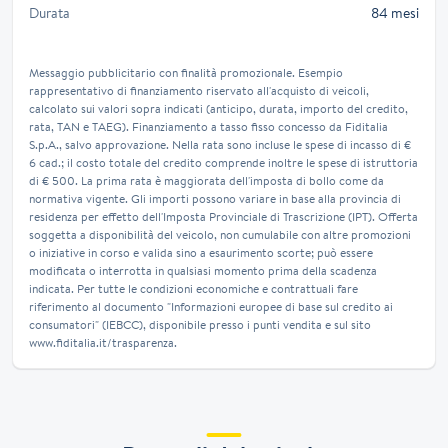
Durata
84 mesi
Messaggio pubblicitario con finalità promozionale. Esempio
rappresentativo di finanziamento riservato all'acquisto di veicoli,
calcolato sui valori sopra indicati (anticipo, durata, importo del credito,
rata, TAN e TAEG). Finanziamento a tasso fisso concesso da Fiditalia
S.p.A., salvo approvazione. Nella rata sono incluse le spese di incasso di €
6 cad.; il costo totale del credito comprende inoltre le spese di istruttoria
di € 500. La prima rata è maggiorata dell'imposta di bollo come da
normativa vigente. Gli importi possono variare in base alla provincia di
residenza per effetto dell'Imposta Provinciale di Trascrizione (IPT). Offerta
soggetta a disponibilità del veicolo, non cumulabile con altre promozioni
o iniziative in corso e valida sino a esaurimento scorte; può essere
modificata o interrotta in qualsiasi momento prima della scadenza
indicata. Per tutte le condizioni economiche e contrattuali fare
riferimento al documento "Informazioni europee di base sul credito ai
consumatori" (IEBCC), disponibile presso i punti vendita e sul sito
www.fiditalia.it/trasparenza.