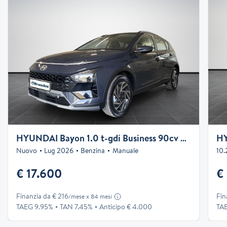
HYUNDAI Bayon 1.0 t-gdi Business 90cv mt
HY
Nuovo
Lug 2026
Benzina
Manuale
10.
€ 17.600
€ 
Finanzia da € 216
Fin
/mese x 84 mesi
TAEG 9.95%
TAN 7.45%
Anticipo € 4.000
TA