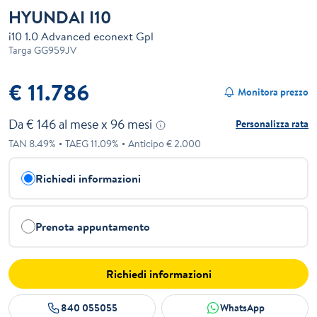
HYUNDAI I10
i10 1.0 Advanced econext Gpl
Targa
GG959JV
€ 11.786
Monitora prezzo
Da €
146
al mese x
96
mesi
Personalizza rata
TAN
8.49
%
TAEG
11.09
%
Anticipo €
2.000
Richiedi informazioni
Prenota appuntamento
Richiedi informazioni
840 055055
WhatsApp