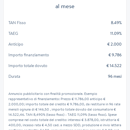
al mese
TAN Fisso
8.49%
TAEG
11.09%
Anticipo
€ 2.000
Importo finanziamento
€ 9.786
Importo totale dovuto
€ 14.522
Durata
96 mesi
Annuncio pubblicitario con finalità promozionale. Esempio
rappresentativo di finanziamento: Prezzo € 11.786,00 anticipo €
2.000,00; importo totale del credito € 9.786,00, da restituire in 96 rate
mensili ognuna di € 146,50 , importo totale dovuto dal consumatore €
14.522,46. TAN 8,490% (tasso fisso) - TAEG 11,09% (tasso fisso). Spese
comprese nel costo totale del credito: interessi € 3.878,00, istruttoria €
400,00, incasso rata € 4,50 cad. a mezzo SDD, produzione e invio lettera