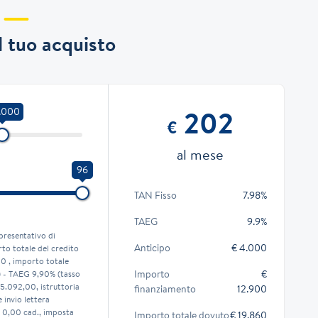
il tuo acquisto
202
.000
€
al mese
96
TAN Fisso
7.98%
TAEG
9.9%
presentativo di
Anticipo
€ 4.000
to totale del credito
00 , importo totale
Importo
€
) - TAEG 9,90% (tasso
 5.092,00, istruttoria
finanziamento
12.900
invio lettera
 0,00 cad., imposta
Importo totale dovuto
€ 19.860