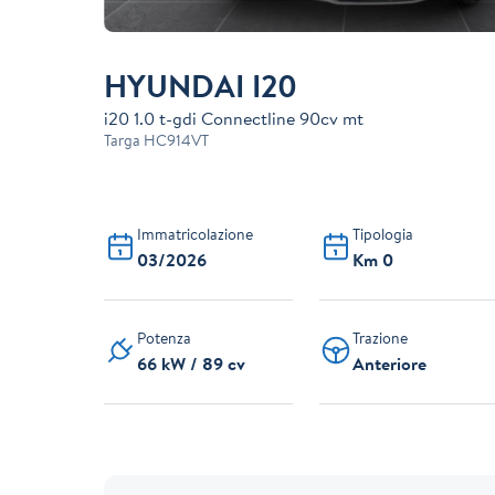
HYUNDAI I20
i20 1.0 t-gdi Connectline 90cv mt
Targa
HC914VT
Immatricolazione
Tipologia
03/2026
Km 0
Potenza
Trazione
66 kW / 89 cv
Anteriore