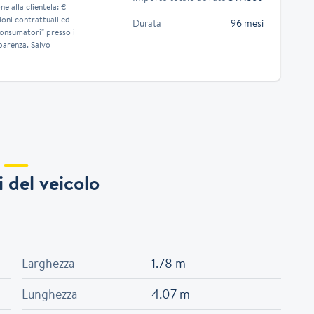
e alla clientela: €
ioni contrattuali ed
Durata
96 mesi
consumatori" presso i
parenza. Salvo
 del veicolo
Larghezza
1.78 m
Lunghezza
4.07 m