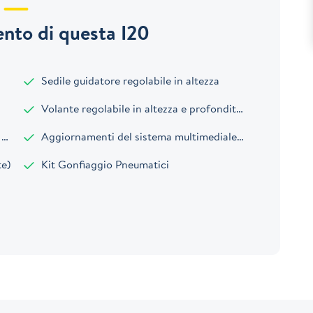
nto di questa I20
Sedile guidatore regolabile in altezza
Volante regolabile in altezza e profondit&agrave;
0
Aggiornamenti del sistema multimediale e mappe del navigatore tramite rete wireless (OTA) per 6 mesi
te)
Kit Gonfiaggio Pneumatici