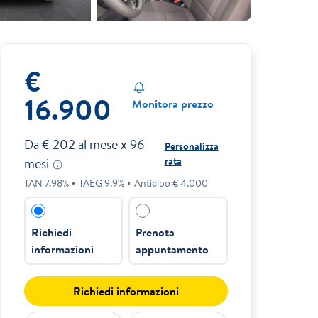
€
16.900
Monitora prezzo
Da €
202
al mese x
96
Personalizza
rata
mesi
TAN
7.98
%
TAEG
9.9
%
Anticipo €
4.000
Richiedi
Prenota
informazioni
appuntamento
Richiedi informazioni