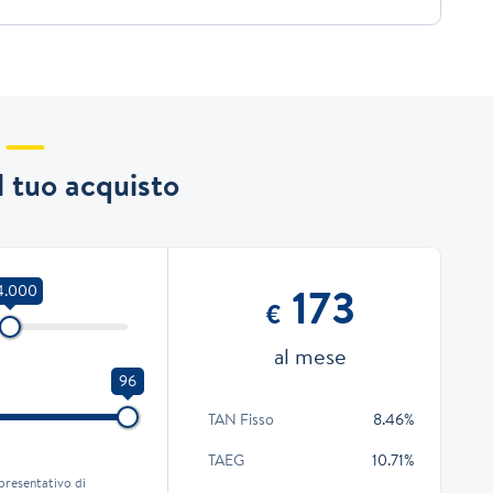
il tuo acquisto
173
4.000
€
al mese
96
TAN Fisso
8.46%
TAEG
10.71%
presentativo di