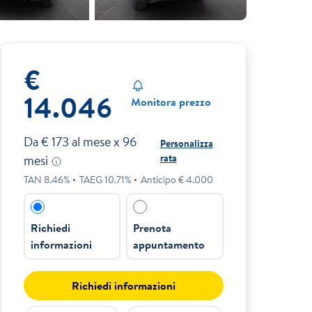
€
14.046
Monitora prezzo
Da €
173
al mese x
96
Personalizza
rata
mesi
TAN
8.46
%
TAEG
10.71
%
Anticipo €
4.000
Richiedi
Prenota
informazioni
appuntamento
Richiedi informazioni