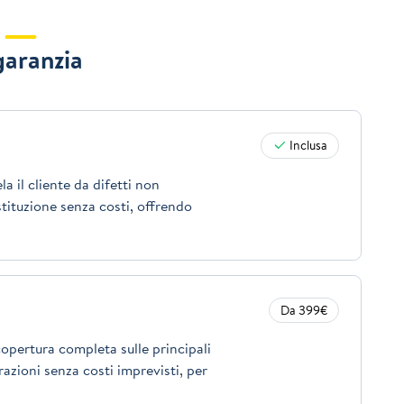
garanzia
Inclusa
a il cliente da difetti non
stituzione senza costi, offrendo
Da 399€
opertura completa sulle principali
azioni senza costi imprevisti, per