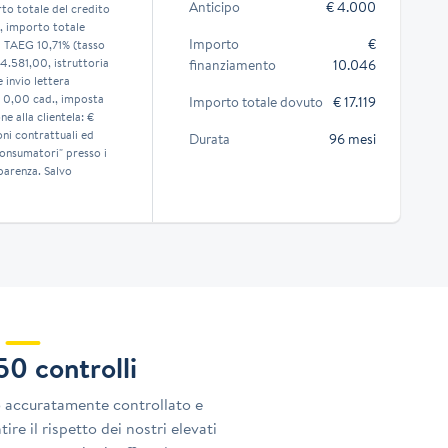
Anticipo
€ 4.000
to totale del credito
 , importo totale
Importo
€
- TAEG 10,71% (tasso
 4.581,00, istruttoria
finanziamento
10.046
invio lettera
 0,00 cad., imposta
Importo totale dovuto
€ 17.119
e alla clientela: €
oni contrattuali ed
Durata
96 mesi
consumatori" presso i
parenza. Salvo
150 controlli
o accuratamente controllato e
ire il rispetto dei nostri elevati