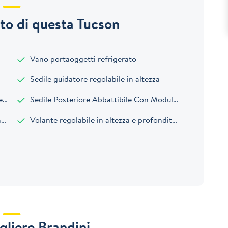
o di questa Tucson
Vano portaoggetti refrigerato
Sedile guidatore regolabile in altezza
o
Sedile Posteriore Abbattibile Con Modulo 6040
e
Volante regolabile in altezza e profondit&agrave;
gliere Brandini