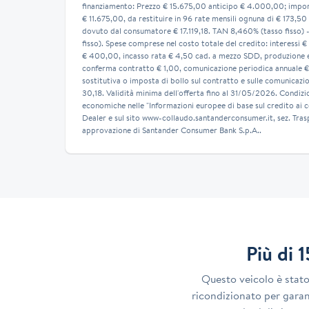
finanziamento: Prezzo € 15.675,00 anticipo € 4.000,00; impor
€ 11.675,00, da restituire in 96 rate mensili ognuna di € 173,50
dovuto dal consumatore € 17.119,18. TAN 8,460% (tasso fisso) 
fisso). Spese comprese nel costo totale del credito: interessi €
€ 400,00, incasso rata € 4,50 cad. a mezzo SDD, produzione e 
conferma contratto € 1,00, comunicazione periodica annuale €
sostitutiva o imposta di bollo sul contratto e sulle comunicazion
30,18. Validità minima dell'offerta fino al 31/05/2026. Condizi
economiche nelle "Informazioni europee di base sul credito ai 
Dealer e sul sito www-collaudo.santanderconsumer.it, sez. Tras
approvazione di Santander Consumer Bank S.p.A..
Più di 
Questo veicolo è stat
ricondizionato per garant