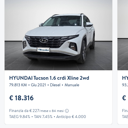
HYUNDAI Tucson 1.6 crdi Xline 2wd
79.813 KM
Giu 2021
Diesel
Manuale
93
€ 18.316
€
Finanzia da € 227
Fin
/mese x 84 mesi
TAEG 9.84%
TAN 7.45%
Anticipo € 4.000
TA