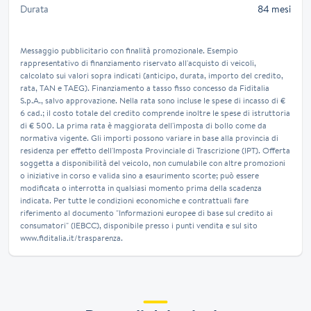
Durata
84 mesi
Messaggio pubblicitario con finalità promozionale. Esempio
rappresentativo di finanziamento riservato all'acquisto di veicoli,
calcolato sui valori sopra indicati (anticipo, durata, importo del credito,
rata, TAN e TAEG). Finanziamento a tasso fisso concesso da Fiditalia
S.p.A., salvo approvazione. Nella rata sono incluse le spese di incasso di €
6 cad.; il costo totale del credito comprende inoltre le spese di istruttoria
di € 500. La prima rata è maggiorata dell'imposta di bollo come da
normativa vigente. Gli importi possono variare in base alla provincia di
residenza per effetto dell'Imposta Provinciale di Trascrizione (IPT). Offerta
soggetta a disponibilità del veicolo, non cumulabile con altre promozioni
o iniziative in corso e valida sino a esaurimento scorte; può essere
modificata o interrotta in qualsiasi momento prima della scadenza
indicata. Per tutte le condizioni economiche e contrattuali fare
riferimento al documento "Informazioni europee di base sul credito ai
consumatori" (IEBCC), disponibile presso i punti vendita e sul sito
www.fiditalia.it/trasparenza.