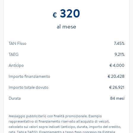
320
€
al mese
TAN Fisso
7.45%
TAEG
9.21%
Anticipo
€ 4.000
Importo finanziamento
€ 20.428
Importo totale dovuto
€ 26.921
Durata
84 mesi
Messaggio pubblicitario con finalità promozionale. Esempio
rappresentativo di finanziamento riservato all'acquisto di veicoli,
calcolato sui valori sopra indicati (anticipo, durata, importo del credito,
rata, TAN e TAEG). Finanziamento a tasso fisso concesso da Fiditalia