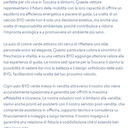
perfette per chi vive in Toscana e dintorni. Queste vetture
rappresentano il futuro della mobilità con la loro capacità di offrire un
equilibrio tra efficienza energetica e piacere di guida. La scelta di un
veicolo BYD verde non è solo una decisione estetica, ma anche una
scelta di responsabilità ambientale, poiché contribuisce a ridurre
l'impronta ecologica e a promuovere un ambiente più sano.
Le auto di colore verde attirano chi cerca di riflettere uno stile
personale unico ed elegante. Questo particolare colore è sinonimo di
freschezza e vitalità, e su una vettura BYD aggiunge ulteriore valore alla
tua esperienza di guida. Le nostre sedi sparse per la Toscana ti danno la
possibilità di vedere dal vivo la bellezza e il design sofisticato delle auto
BYD, facilitandoti nella scelta del tuo prossimo veicolo.
Ogni auto BYD verde messa in vendita attraverso il nostro sito viene
accuratamente ispezionata e garantita per offrirti la massima
affidabilità e sicurezza. Le nostre soluzioni non si limitano alla vendita;
siamo anche pronti ad assisterti con il nostro servizio post-vendita, che
comprende assistenza in officina, supporto tecnico e consulenza su
finanziamenti e noleggio a lungo termine. Il nostro impegno è
garantire una relazione di fiducia e soddisfazione che si estende ben
oltre l'acquisto.