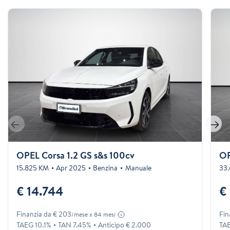
OPEL Corsa 1.2 GS s&s 100cv
OP
15.825 KM
Apr 2025
Benzina
Manuale
33
€ 14.744
€
Finanzia da € 203
Fin
/mese x 84 mesi
TAEG 10.1%
TAN 7.45%
Anticipo € 2.000
TAE