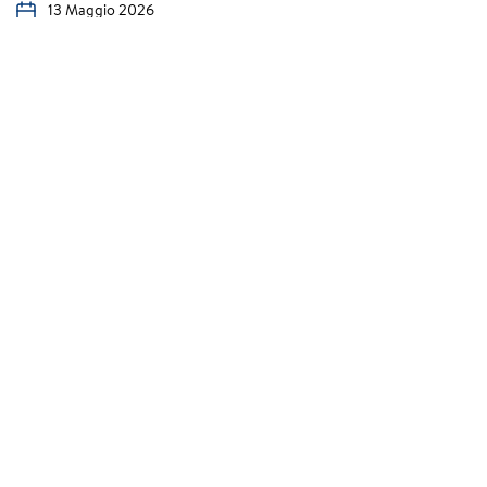
13 Maggio 2026
Nuova MG4 Urban: l’elettrica compatta che
costa come una city car
...
Leggi di più